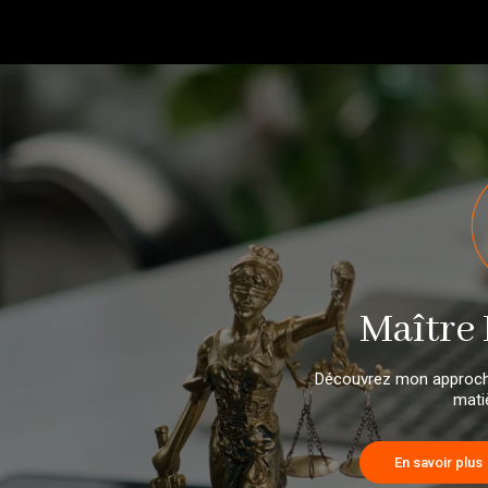
Making the Web Beautiful with Broadway-Normal
M
a
î
t
r
e
Découvrez mon approche
matiè
En savoir plus